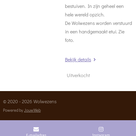
bestuiven. In zijn geheel een
hele wereld opzich.
De Wolwezens worden verstuurd
in een handgemaakt etui. Zie
foto.
Bekijk details
Uitverkocht
© 2020 - 2026 Wolwezens
Powered by
JouwWeb
E-mailadres
Instagram