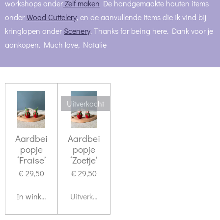
workshops onder
Zelf maken
De handgemaakte houten items
onder
Wood Cuttelery
, en de aanvullende items die ik vind bij
kringlopen onder
Scenery
. Thanks for being here. Dank voor je
aankopen. Much love, Natalie
Uitverkocht
Aardbei
Aardbei
popje
popje
‘Fraise’
‘Zoetje’
€ 29,50
€ 29,50
In winkelwagen
Uitverkocht