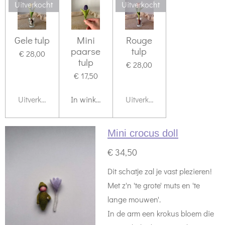
Uitverkocht
Uitverkocht
Gele tulp
Mini
Rouge
paarse
tulp
€ 28,00
tulp
€ 28,00
€ 17,50
Uitverkocht
In winkelwagen
Uitverkocht
Mini crocus doll
€ 34,50
Dit schatje zal je vast plezieren!
Met z'n 'te grote' muts en 'te
lange mouwen'.
In de arm een krokus bloem die