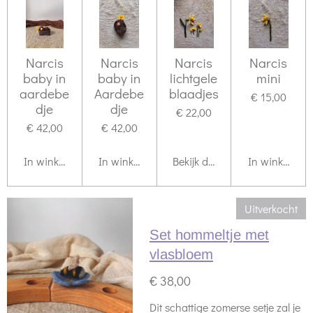
Narcis
Narcis
Narcis
Narcis
baby in
baby in
lichtgele
mini
aardebe
Aardebe
blaadjes
€ 15,00
dje
dje
€ 22,00
€ 42,00
€ 42,00
In winkelwagen
In winkelwagen
Bekijk details
In winkelwag
Uitverkocht
Set hommeltje met
vlasbloem
€ 38,00
Dit schattige zomerse setje zal je