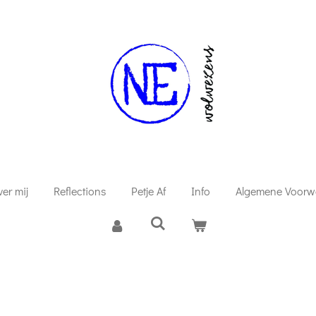
er mij
Reflections
Petje Af
Info
Algemene Voorw