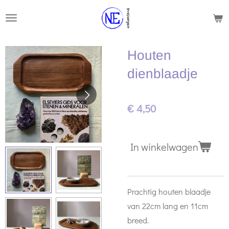
Ga
direct
naar
Houten
de
hoofdinhoud
dienblaadje
€ 4,50
In winkelwagen
Prachtig houten blaadje
van 22cm lang en 11cm
breed.