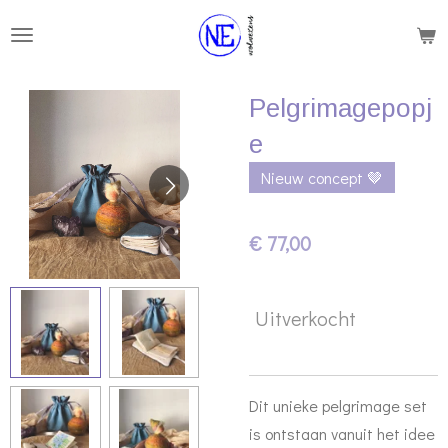
Ga
direct
naar
Pelgrimagepopj
de
hoofdinhoud
e
Nieuw concept 🤎
€ 77,00
Uitverkocht
Dit unieke pelgrimage set
is ontstaan vanuit het idee