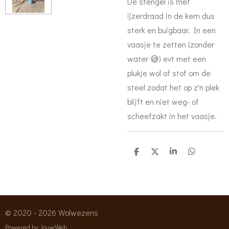
De stengel is met
ijzerdraad in de kern dus
sterk en buigbaar. In een
vaasje te zetten (zonder
water 😅) evt met een
plukje wol of stof om de
steel zodat het op z'n plek
blijft en niet weg- of
scheefzakt in het vaasje.
D
D
S
D
e
e
h
e
l
e
a
l
e
l
r
e
n
e
n
© 2020 - 2026 Wolwezens
Powered by
JouwWeb