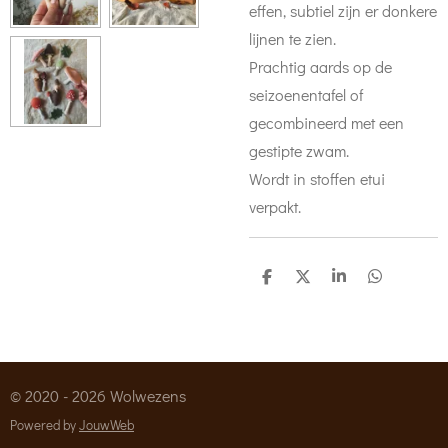
effen, subtiel zijn er donkere
lijnen te zien.
Prachtig aards op de
seizoenentafel of
gecombineerd met een
gestipte zwam.
Wordt in stoffen etui
verpakt.
D
D
S
D
e
e
h
e
l
e
a
l
e
l
r
e
n
e
n
© 2020 - 2026 Wolwezens
Powered by
JouwWeb