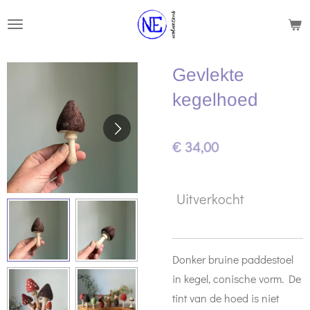
Ga
direct
naar
Gevlekte
de
hoofdinhoud
kegelhoed
€ 34,00
Uitverkocht
Donker bruine paddestoel
in kegel, conische vorm. De
tint van de hoed is niet