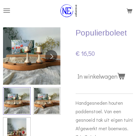
Ga
direct
naar
Populierboleet
de
hoofdinhoud
€ 16,50
In winkelwagen
Handgesneden houten
paddenstoel. Van een
gesnoeid tak uit eigen tuin!
Afgewerkt met boenwas.