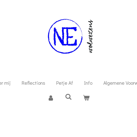
r mij
Reflections
Petje Af
Info
Algemene Voor